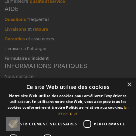
La meilleure
qualité et service
AIDE
Questions
fréquentes
Livraisons
et
retours
Garanties
et assurances
Livraison à l'etranger
Formulaire d'incident
INFORMATIONS PRATIQUES
Nous contacter :
×
Mail:
info@lamoustiquaire.net
Ce site Web utilise des cookies
Téléphone:
01.85.73.26.88
Notre site Web utilise des cookies pour améliorer l'expérience
Conditions générales de vente et d'expédition (C.G.V.)
utilisateur. En utilisant notre site Web, vous acceptez tous les
cookies conformément à notre Politique relative aux cookies.
En
Promotions et cadeaux
savoir plus
TROUVEZ VOTRE MOUSTIQUAIRE
STRICTEMENT NÉCESSAIRES
PERFORMANCE
Moustiquaires pour fenêtres