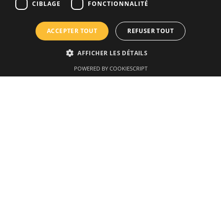
Moustiquaires pour portes
CIBLAGE
FONCTIONNALITÉ
Moustiquaires pour grandes ouvertures
ACCEPTER TOUT
REFUSER TOUT
Projets spéciaux
AFFICHER LES DÉTAILS
POWERED BY COOKIESCRIPT
Paiement 100% sécurisé
Qualité garantie
Jusqu'à 10 ans de garantie
Livraison sécurisée
Moyens de payement